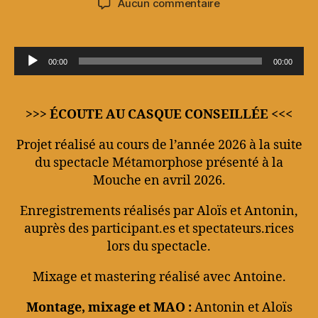
sur
Aucun commentaire
l’article
l’article
Micro-
couloirs
Métamorphose
L
00:00
00:00
e
c
t
>>> ÉCOUTE AU CASQUE CONSEILLÉE <<<
e
Projet réalisé au cours de l’année 2026 à la suite
u
du spectacle Métamorphose présenté à la
r
Mouche en avril 2026.
a
u
Enregistrements réalisés par Aloïs et Antonin,
d
auprès des participant.es et spectateurs.rices
lors du spectacle.
i
o
Mixage et mastering réalisé avec Antoine.
Montage, mixage et MAO :
Antonin et Aloïs