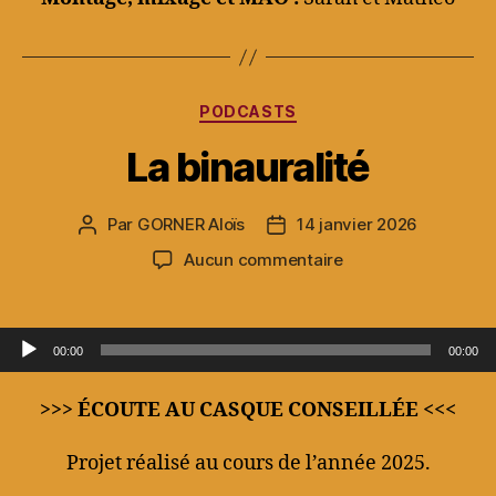
Catégories
PODCASTS
La binauralité
Par
GORNER Aloïs
14 janvier 2026
Auteur
Date
de
de
sur
Aucun commentaire
l’article
l’article
La
binauralité
Lecteur audio
00:00
00:00
>>> ÉCOUTE AU CASQUE CONSEILLÉE <<<
Projet réalisé au cours de l’année 2025.