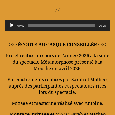
L
00:00
00:00
e
c
t
>>> ÉCOUTE AU CASQUE CONSEILLÉE <<<
e
Projet réalisé au cours de l’année 2026 à la suite
u
du spectacle Métamorphose présenté à la
r
Mouche en avril 2026.
a
u
Enregistrements réalisés par Sarah et Mathéo,
d
auprès des participant.es et spectateurs.rices
lors du spectacle.
i
o
Mixage et mastering réalisé avec Antoine.
Montage, mixage et MAO :
Sarah et Mathéo