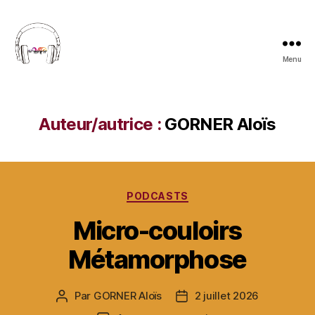
Panneau de gestion des cookies
Menu
Web
Radio
du
CMA
Auteur/autrice :
GORNER Aloïs
Catégories
PODCASTS
Micro-couloirs
Métamorphose
Par
GORNER Aloïs
2 juillet 2026
Auteur
Date
de
de