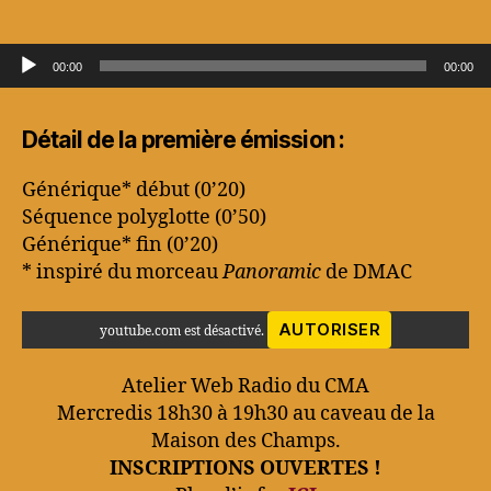
de
la
Web
Lecteur audio
00:00
00:00
Radio
du
CMA
Détail de la première émission :
en
écoute
Générique* début (0’20)
ICI
Séquence polyglotte (0’50)
!
Générique* fin (0’20)
* inspiré du morceau
Panoramic
de DMAC
AUTORISER
youtube.com est désactivé.
Atelier Web Radio du CMA
Mercredis 18h30 à 19h30 au caveau de la
Maison des Champs.
INSCRIPTIONS OUVERTES !