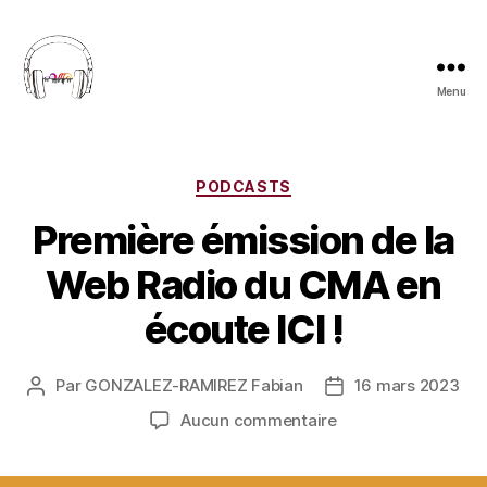
Panneau de gestion des cookies
Menu
Web
Radio
du
CMA
Catégories
PODCASTS
Première émission de la
Web Radio du CMA en
écoute ICI !
Par
GONZALEZ-RAMIREZ Fabian
16 mars 2023
Auteur
Date
de
de
sur
Aucun commentaire
l’article
l’article
Première
émission